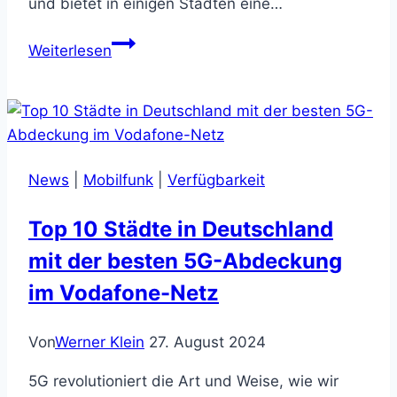
und bietet in einigen Städten eine…
Top
Weiterlesen
10
Städte
in
Deutschland
mit
News
|
Mobilfunk
|
Verfügbarkeit
der
besten
Top 10 Städte in Deutschland
5G-
mit der besten 5G-Abdeckung
Abdeckung
im
im Vodafone-Netz
Telekom-
Netz
Von
Werner Klein
27. August 2024
5G revolutioniert die Art und Weise, wie wir