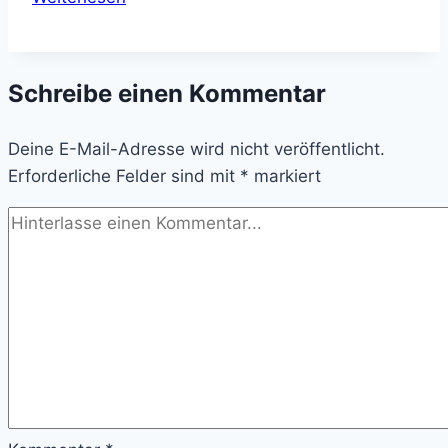
Wüste
in
Deutschland:
Schreibe einen Kommentar
Diese
5
Deine E-Mail-Adresse wird nicht veröffentlicht.
Städte
Erforderliche Felder sind mit
haben
*
markiert
das
schlechteste
Internet