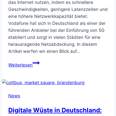
das Internet nutzen, indem es schnellere
Geschwindigkeiten, geringere Latenzzeiten und
eine höhere Netzwerkkapazität bietet.
Vodafone hat sich in Deutschland als einer der
führenden Anbieter bei der Einführung von 5G
etabliert und sorgt in vielen Städten für eine
herausragende Netzabdeckung. In diesem
Artikel werfen wir einen Blick auf…
Top
Weiterlesen
10
Städte
in
Deutschland
News
mit
der
Digitale Wüste in Deutschland:
besten