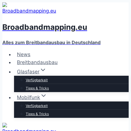
Zum
Inhalt
springen
Broadbandmapping.eu
Alles zum Breitbandausbau in Deutschland
News
Breitbandausbau
Glasfaser
Verfügbarkeit
Tipps & Tricks
Mobilfunk
Verfügbarkeit
Tipps & Tricks